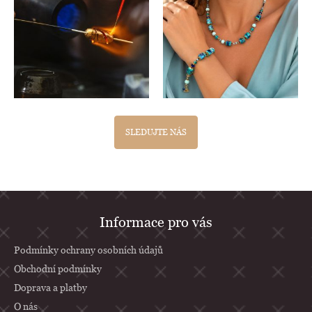
SLEDUJTE NÁS
Z
Informace pro vás
á
p
Podmínky ochrany osobních údajů
a
Obchodní podmínky
Doprava a platby
t
O nás