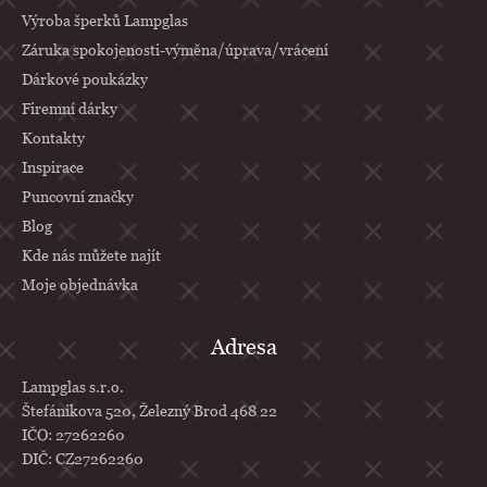
í
Výroba šperků Lampglas
Záruka spokojenosti-výměna/úprava/vrácení
Dárkové poukázky
Firemní dárky
Kontakty
Inspirace
Puncovní značky
Blog
Kde nás můžete najít
Moje objednávka
Adresa
Lampglas s.r.o.
Štefánikova 520, Železný Brod 468 22
IČO: 27262260
DIČ: CZ27262260